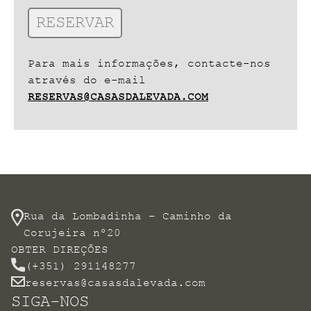
Para mais informações, contacte-nos
através do e-mail
RESERVAS@CASASDALEVADA.COM
Rua da Lombadinha – Caminho da
Corujeira nº20
OBTER DIREÇÕES
(+351) 291148277
reservas@casasdalevada.com
SIGA-NOS