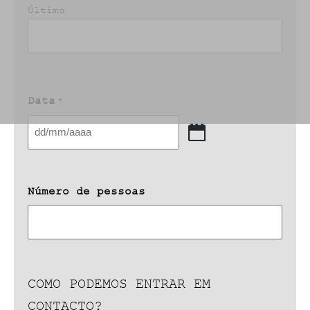
Último
Data
*
DD
barra
MM
barra
Número de pessoas
AAAA
COMO PODEMOS ENTRAR EM
CONTACTO?