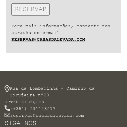
Para mais informações, contacte-nos
através do e-mail
RESERVAS@CASASDALEVADA.COM
Rua da Lombadinha – Caminho da
Corujeira nº20
OBTER DIREÇÕES
(+351) 291148277
reservas@casasdalevada.com
SIGA-NOS