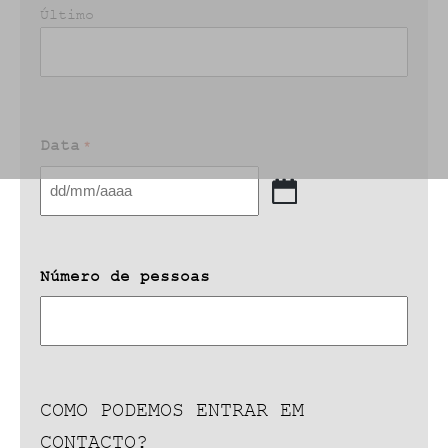
Último
Data
*
DD
barra
MM
barra
Número de pessoas
AAAA
COMO PODEMOS ENTRAR EM
CONTACTO?