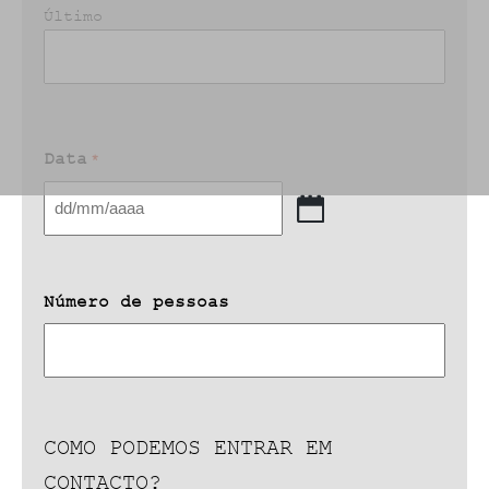
Último
Data
*
DD
barra
MM
barra
Número de pessoas
AAAA
COMO PODEMOS ENTRAR EM
CONTACTO?