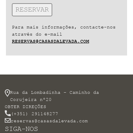
Para mais informações, contacte-nos
através do e-mail
RESERVAS@CASASDALEVADA.COM
Rua da Lombadinha – Caminho da
Corujeira nº20
OBTER DIREÇÕES
(+351) 291148277
reservas@casasdalevada.com
SIGA-NOS